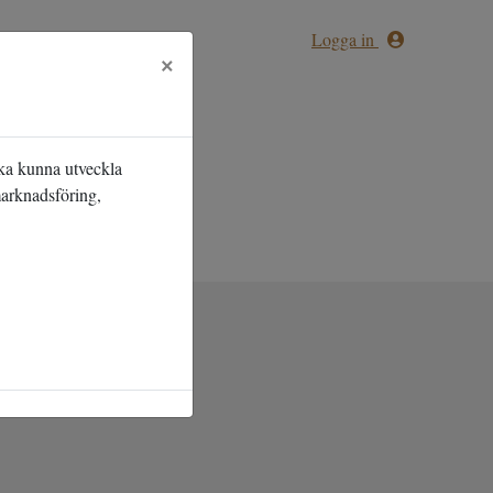
Logga in
×
ska kunna utveckla
marknadsföring,
gt att