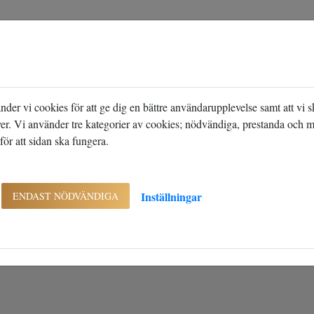
heter
Objektsdetalj
etalj
 ej visas
er vi cookies för att ge dig en bättre användarupplevelse samt att vi 
ver. Vi använder tre kategorier av cookies; nödvändiga, prestanda och 
ör att sidan ska fungera.
fterfrågade visas. Det kan t.ex. bero på att det inte längre finns tillgängli
Inställningar
ENDAST NÖDVÄNDIGA