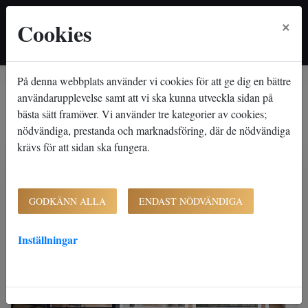
×
Cookies
På denna webbplats använder vi cookies för att ge dig en bättre
Hem
Lediga lägenheter
Ametistgatan 16 A
Ametistgatan 16 A
användarupplevelse samt att vi ska kunna utveckla sidan på
bästa sätt framöver. Vi använder tre kategorier av cookies;
Göteborg - Tynnered
nödvändiga, prestanda och marknadsföring, där de nödvändiga
krävs för att sidan ska fungera.
GODKÄNN ALLA
ENDAST NÖDVÄNDIGA
Inställningar
'