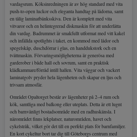
vardagsrum. Köksinredningen är av hög standard med vita
push-to-open luckor och eleganta handtag på lådorna, samt
en tålig laminatbänksskiva. Den är komplett med vita
vitvaror och en helintegrerad diskmaskin för att underlätta
din vardag. Badrummet är smakfullt utformat med vitt kakel
och infällda spotlights i taket, en kommod med lådor och
spegelskåp, duschdörrar i glas, en handdukstork och en
tvättmaskin. Förvaringsmöjligheterna är generösa med
garderober i både hall och sovrum, samt en praktisk
klädkammare/förråd intill hallen. Vita väggar och vackert
laminatgolv pryder hela lägenheten och skapar en ljus och
trivsam atmosfär.
Området Opaltorget består av lägenheter på 2–4 rum och
kök, samtliga med balkong eller uteplats. Detta är ett lugnt
och barnvänligt bostadsområde med en radhuskänsla. I
närområdet finns lekplatser, naturområden, havet och
cykelstråk, vilket gör det till en perfekt plats för barnfamiljer.
En kort cykeltur bort tar dig till Göteborgs centrum med