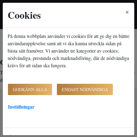
×
Cookies
På denna webbplats använder vi cookies för att ge dig en bättre
Hem
Lediga lägenheter
Objektsdetalj
Objektsdetalj
användarupplevelse samt att vi ska kunna utveckla sidan på
bästa sätt framöver. Vi använder tre kategorier av cookies;
nödvändiga, prestanda och marknadsföring, där de nödvändiga
Objektet kan ej visas
krävs för att sidan ska fungera.
Tyvärr kan inte objektet du efterfrågade visas. Det kan t.ex. bero på att
det inte längre finns tillgängligt att söka.
GODKÄNN ALLA
ENDAST NÖDVÄNDIGA
Inställningar
K-Fast Holding AB (publ)
Bultvägen 7
281 43 Hässleholm
Org. nr. 556827-0390