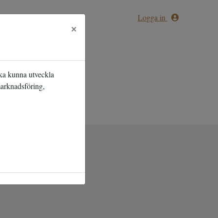
Logga in
×
ska kunna utveckla
marknadsföring,
gt att