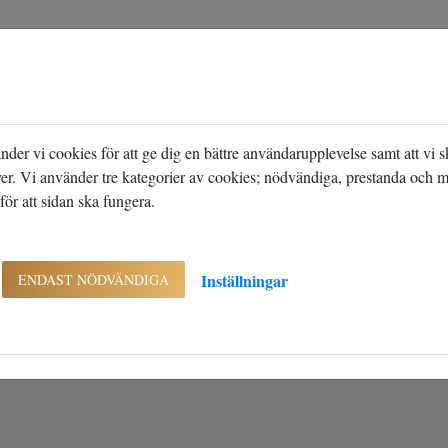
heter
Objektsdetalj
etalj
 ej visas
er vi cookies för att ge dig en bättre användarupplevelse samt att vi 
ver. Vi använder tre kategorier av cookies; nödvändiga, prestanda och 
ör att sidan ska fungera.
fterfrågade visas. Det kan t.ex. bero på att det inte längre finns tillgängli
Inställningar
ENDAST NÖDVÄNDIGA