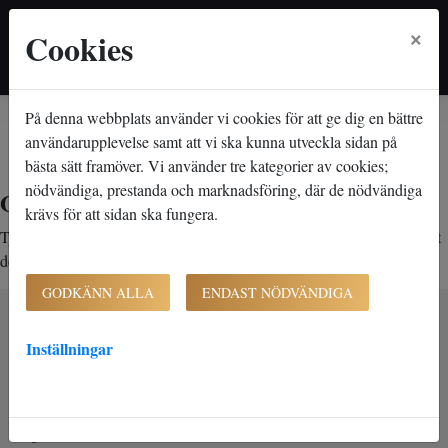
×
Cookies
På denna webbplats använder vi cookies för att ge dig en bättre
Hem
Lediga lägenheter
Objektsdetalj
Objektsdetalj
användarupplevelse samt att vi ska kunna utveckla sidan på
bästa sätt framöver. Vi använder tre kategorier av cookies;
nödvändiga, prestanda och marknadsföring, där de nödvändiga
Objektet kan ej visas
krävs för att sidan ska fungera.
Tyvärr kan inte objektet du efterfrågade visas. Det kan t.ex. bero på att
det inte längre finns tillgängligt att söka.
GODKÄNN ALLA
ENDAST NÖDVÄNDIGA
Inställningar
K-Fast Holding AB (publ)
Bultvägen 7
281 43 Hässleholm
Org. nr. 556827-0390