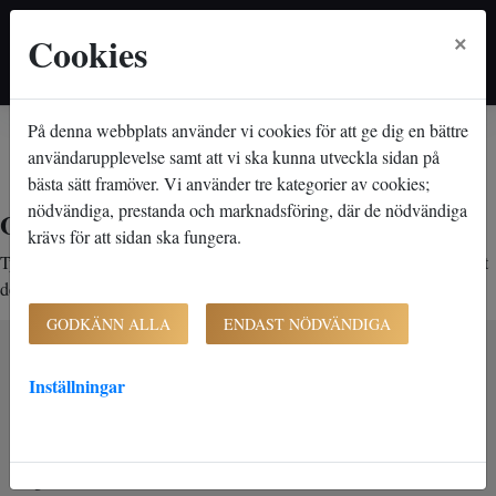
×
Cookies
På denna webbplats använder vi cookies för att ge dig en bättre
Hem
Lediga lägenheter
Objektsdetalj
Objektsdetalj
användarupplevelse samt att vi ska kunna utveckla sidan på
bästa sätt framöver. Vi använder tre kategorier av cookies;
nödvändiga, prestanda och marknadsföring, där de nödvändiga
Objektet kan ej visas
krävs för att sidan ska fungera.
Tyvärr kan inte objektet du efterfrågade visas. Det kan t.ex. bero på att
det inte längre finns tillgängligt att söka.
GODKÄNN ALLA
ENDAST NÖDVÄNDIGA
Inställningar
K-Fast Holding AB (publ)
Bultvägen 7
281 43 Hässleholm
Org. nr. 556827-0390