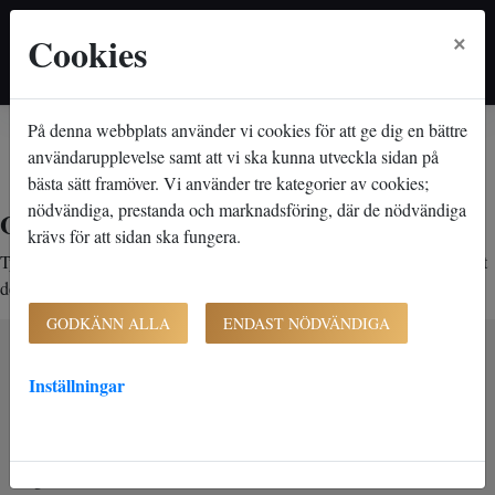
×
Cookies
På denna webbplats använder vi cookies för att ge dig en bättre
Hem
Lediga lägenheter
Objektsdetalj
Objektsdetalj
användarupplevelse samt att vi ska kunna utveckla sidan på
bästa sätt framöver. Vi använder tre kategorier av cookies;
nödvändiga, prestanda och marknadsföring, där de nödvändiga
Objektet kan ej visas
krävs för att sidan ska fungera.
Tyvärr kan inte objektet du efterfrågade visas. Det kan t.ex. bero på att
det inte längre finns tillgängligt att söka.
GODKÄNN ALLA
ENDAST NÖDVÄNDIGA
Inställningar
K-Fast Holding AB (publ)
Bultvägen 7
281 43 Hässleholm
Org. nr. 556827-0390