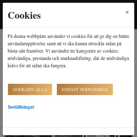
×
Cookies
På denna webbplats använder vi cookies för att ge dig en bättre
Hem
Lediga lägenheter
Charkmästargatan 18
Charkmästargatan 18
användarupplevelse samt att vi ska kunna utveckla sidan på
bästa sätt framöver. Vi använder tre kategorier av cookies;
Örebro - Almby/Norra Ormesta
nödvändiga, prestanda och marknadsföring, där de nödvändiga
krävs för att sidan ska fungera.
GODKÄNN ALLA
ENDAST NÖDVÄNDIGA
Inställningar
'