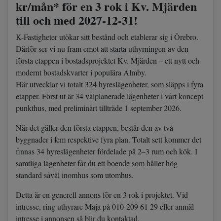
kr/mån* för en 3 rok i Kv. Mjärden
till och med 2027-12-31!
K-Fastigheter utökar sitt bestånd och etablerar sig i Örebro.
Därför ser vi nu fram emot att starta uthyrningen av den
första etappen i bostadsprojektet Kv. Mjärden – ett nytt och
modernt bostadskvarter i populära Almby.
Här utvecklar vi totalt 324 hyreslägenheter, som släpps i fyra
etapper. Först ut är 34 välplanerade lägenheter i vårt koncept
punkthus, med preliminärt tillträde 1 september 2026.
När det gäller den första etappen, består den av två
byggnader i fem respektive fyra plan. Totalt sett kommer det
finnas 34 hyreslägenheter fördelade på 2–3 rum och kök. I
samtliga lägenheter får du ett boende som håller hög
standard såväl inomhus som utomhus.
Detta är en generell annons för en 3 rok i projektet. Vid
intresse, ring uthyrare Maja på 010-209 61 29 eller anmäl
intresse i annonsen så blir du kontaktad.