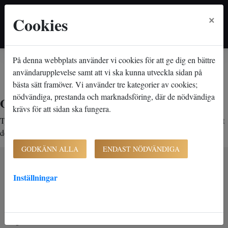
×
Cookies
På denna webbplats använder vi cookies för att ge dig en bättre
Hem
Lediga lägenheter
Objektsdetalj
Objektsdetalj
användarupplevelse samt att vi ska kunna utveckla sidan på
bästa sätt framöver. Vi använder tre kategorier av cookies;
nödvändiga, prestanda och marknadsföring, där de nödvändiga
Objektet kan ej visas
krävs för att sidan ska fungera.
Tyvärr kan inte objektet du efterfrågade visas. Det kan t.ex. bero på att
det inte längre finns tillgängligt att söka.
GODKÄNN ALLA
ENDAST NÖDVÄNDIGA
Inställningar
K-Fast Holding AB (publ)
Bultvägen 7
281 43 Hässleholm
Org. nr. 556827-0390